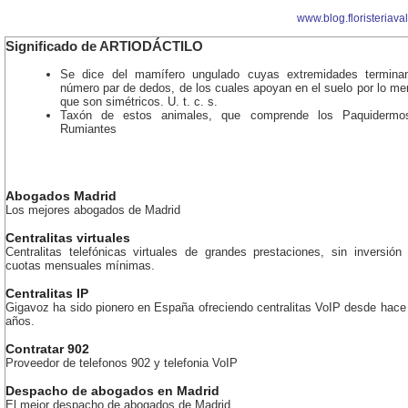
www.blog.floristeriava
Significado de ARTIODÁCTILO
Se dice del mamífero ungulado cuyas extremidades termin
número par de dedos, de los cuales apoyan en el suelo por lo me
que son simétricos. U. t. c. s.
Taxón de estos animales, que comprende los Paquidermo
Rumiantes
Abogados Madrid
Los mejores abogados de Madrid
Centralitas virtuales
Centralitas telefónicas virtuales de grandes prestaciones, sin inversión 
cuotas mensuales mínimas.
Centralitas IP
Gigavoz ha sido pionero en España ofreciendo centralitas VoIP desde hac
años.
Contratar 902
Proveedor de telefonos 902 y telefonia VoIP
Despacho de abogados en Madrid
El mejor despacho de abogados de Madrid