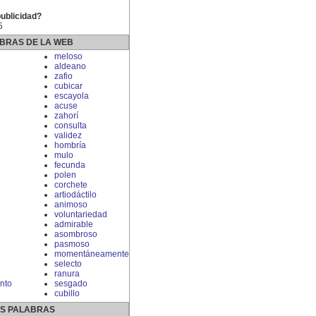
publicidad?
5
BRAS DE LA WEB
meloso
aldeano
zafio
cubicar
escayola
acuse
zahorí
consulta
validez
hombría
mulo
fecunda
polen
corchete
artiodáctilo
animoso
voluntariedad
admirable
asombroso
pasmoso
momentáneamente
selecto
ranura
nto
sesgado
cubillo
S PALABRAS