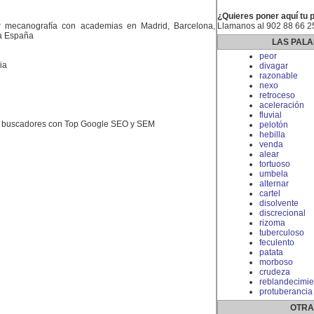
¿Quieres poner aquí tu 
 mecanografía con academias en Madrid, Barcelona,
Llamanos al 902 88 66 2
da España
LAS PALA
peor
ia
divagar
razonable
nexo
retroceso
aceleración
fluvial
n buscadores con Top Google SEO y SEM
pelotón
hebilla
venda
alear
tortuoso
umbela
alternar
cartel
disolvente
discrecional
rizoma
tuberculoso
feculento
patata
morboso
crudeza
reblandecimie
protuberancia
OTRA