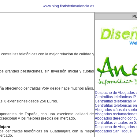
www.blog.floristeriavalencia.es
PU
 centralitas telefónicas con la mejor relación de calidad y
 de grandes prestaciones, sin inversión inicial y cuotas
ña ofreciendo centralitas VoIP desde hace muchos años.
Despacho de Abogados e
Centralitas telefónicas I
as. 8 extensiones desde 250 Euros.
Centralitas telefónicas 
Centralitas telefónicas e
o
Abogados cláusula suel
portantes de España, con una excelente calidad de
Abogados reclamaciones b
xcepcional y los mejores precios del mercado.
Abogados derecho concu
Centralitas virtuales en S
lajara
Despacho de Abogados e
de centralitas telefónicas en Guadalajara con la mejor
Abogados San Roque
mercado.