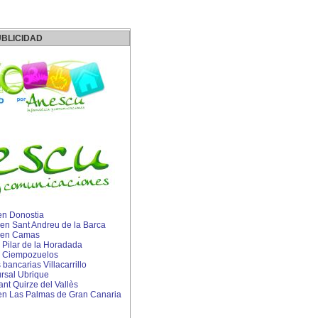
BLICIDAD
n Donostia
P en Sant Andreu de la Barca
IP en Camas
n Pilar de la Horadada
o Ciempozuelos
ancarias Villacarrillo
rsal Ubrique
ant Quirze del Vallès
n Las Palmas de Gran Canaria