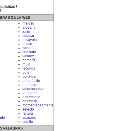
publicidad?
5
BRAS DE LA WEB
meloso
aldeano
zafio
cubicar
escayola
acuse
zahorí
consulta
validez
hombría
mulo
fecunda
polen
corchete
artiodáctilo
animoso
voluntariedad
admirable
asombroso
pasmoso
momentáneamente
selecto
ranura
nto
sesgado
cubillo
S PALABRAS