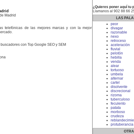
¿Quieres poner aquí tu 
adrid
Llamanos al 902 88 66 2
de Madrid
LAS PALA
peor
itas telefónicas de las mejores marcas y con la mejor
divagar
mercado.
razonable
nexo
retroceso
n buscadores con Top Google SEO y SEM
aceleración
fluvial
pelotón
lona
hebilla
venda
alear
tortuoso
umbela
alternar
cartel
disolvente
discrecional
rizoma
tuberculoso
feculento
patata
morboso
crudeza
reblandecimie
protuberancia
OTRA