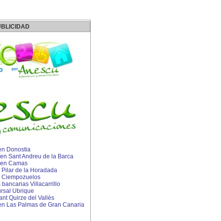
BLICIDAD
n Donostia
P en Sant Andreu de la Barca
IP en Camas
n Pilar de la Horadada
o Ciempozuelos
ancarias Villacarrillo
rsal Ubrique
ant Quirze del Vallès
n Las Palmas de Gran Canaria