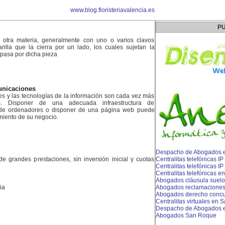
www.blog.floristeriavalencia.es
PU
 otra materia, generalmente con uno o varios clavos
rilla que la cierra por un lado, los cuales sujetan la
e pasa por dicha pieza
unicaciones
es y las tecnologías de la información son cada vez más
s. Disponer de una adecuada infraestructura de
 de ordenadores o disponer de una página web puede
miento de su negocio.
d
Despacho de Abogados e
 de grandes prestaciones, sin inversión inicial y cuotas
Centralitas telefónicas I
Centralitas telefónicas 
Centralitas telefónicas e
Abogados cláusula suel
ia
Abogados reclamaciones b
Abogados derecho concu
Centralitas virtuales en S
Despacho de Abogados e
Abogados San Roque