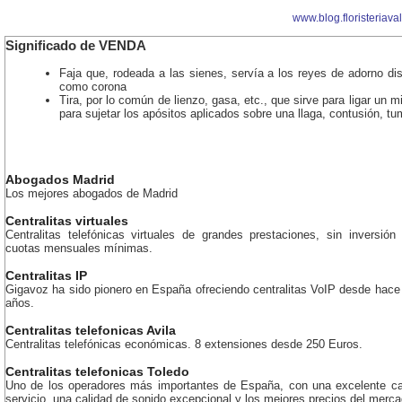
www.blog.floristeriava
Significado de VENDA
Faja que, rodeada a las sienes, servía a los reyes de adorno dis
como corona
Tira, por lo común de lienzo, gasa, etc., que sirve para ligar un 
para sujetar los apósitos aplicados sobre una llaga, contusión, tu
Abogados Madrid
Los mejores abogados de Madrid
Centralitas virtuales
Centralitas telefónicas virtuales de grandes prestaciones, sin inversión 
cuotas mensuales mínimas.
Centralitas IP
Gigavoz ha sido pionero en España ofreciendo centralitas VoIP desde hac
años.
Centralitas telefonicas Avila
Centralitas telefónicas económicas. 8 extensiones desde 250 Euros.
Centralitas telefonicas Toledo
Uno de los operadores más importantes de España, con una excelente ca
servicio, una calidad de sonido excepcional y los mejores precios del merca