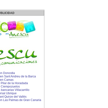
BLICIDAD
n Donostia
P en Sant Andreu de la Barca
IP en Camas
n Pilar de la Horadada
o Ciempozuelos
ancarias Villacarrillo
rsal Ubrique
ant Quirze del Vallès
n Las Palmas de Gran Canaria