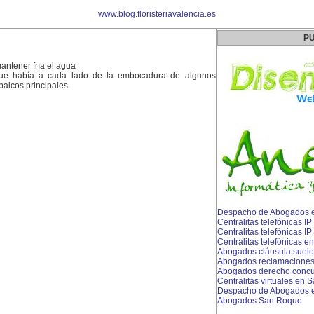
www.blog.floristeriavalencia.es
PU
mantener fría el agua
ue había a cada lado de la embocadura de algunos
 palcos principales
Despacho de Abogados e
Centralitas telefónicas I
Centralitas telefónicas 
Centralitas telefónicas e
Abogados cláusula suel
Abogados reclamaciones b
Abogados derecho concu
Centralitas virtuales en S
Despacho de Abogados e
Abogados San Roque