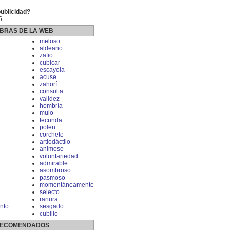
publicidad?
5
BRAS DE LA WEB
meloso
aldeano
zafio
cubicar
escayola
acuse
zahorí
consulta
validez
hombría
mulo
fecunda
polen
corchete
artiodáctilo
animoso
voluntariedad
admirable
asombroso
pasmoso
momentáneamente
selecto
ranura
nto
sesgado
cubillo
 RECOMENDADOS