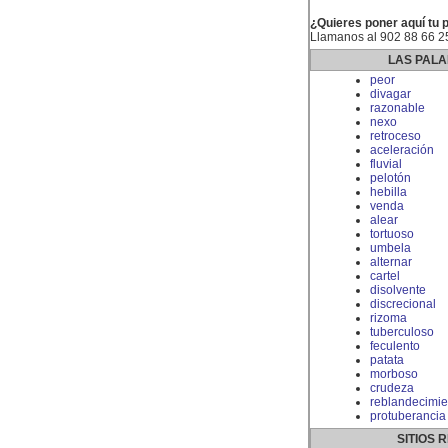
¿Quieres poner aquí tu 
Llamanos al 902 88 66 2
LAS PALA
peor
divagar
razonable
nexo
retroceso
aceleración
fluvial
pelotón
hebilla
venda
alear
tortuoso
umbela
alternar
cartel
disolvente
discrecional
rizoma
tuberculoso
feculento
patata
morboso
crudeza
reblandecimie
protuberancia
SITIOS